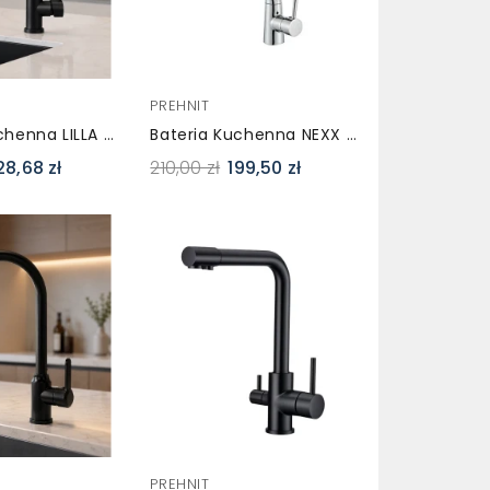
PREHNIT
Bateria Kuchenna LILLA FLEX Czarna – Elastyczna Wylewka
Bateria Kuchenna NEXX Chrom Z Wyciąganą Wylewką – Dwufunkcyjna
28,68 zł
210,00 zł
199,50 zł
PREHNIT