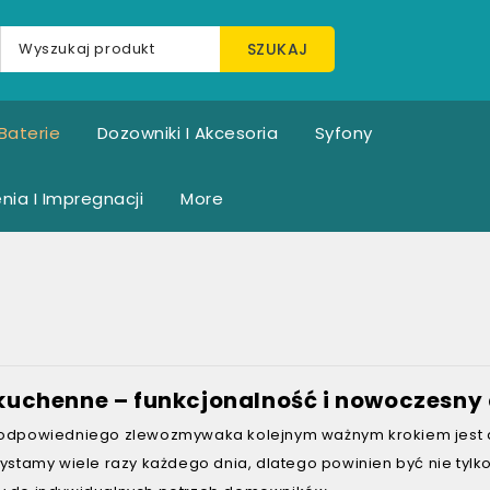
SZUKAJ
Baterie
Dozowniki I Akcesoria
Syfony
nia I Impregnacji
More
 kuchenne – funkcjonalność i nowoczesny
odpowiedniego zlewozmywaka kolejnym ważnym krokiem jest do
ystamy wiele razy każdego dnia, dlatego powinien być nie tylko 