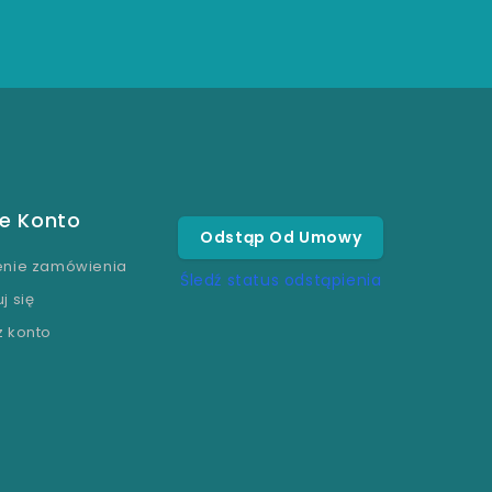
e Konto
Odstąp Od Umowy
enie zamówienia
Śledź status odstąpienia
j się
z konto