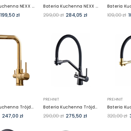
Bateria Kuchenna NEXX Czarna Z Wyciąganą Wylewką – Dwufunkcyjna
Bateria Kuchenna NEXX Złota Z Wyciąganą Wylewką – Dwufunkcyjna
199,50 zł
299,00 zł
284,05 zł
109,00 zł
1
PREHNIT
PREHNIT
Bateria Kuchenna Trójdrożna SEGRA Złota – Do Wody Filtrowanej
Bateria Kuchenna Trójdrożna SONGA Czarna Z Wyciąganą Wylewką
247,00 zł
290,00 zł
275,50 zł
320,00 zł