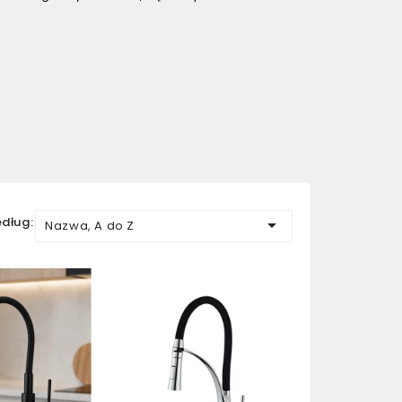
edług:

Nazwa, A do Z