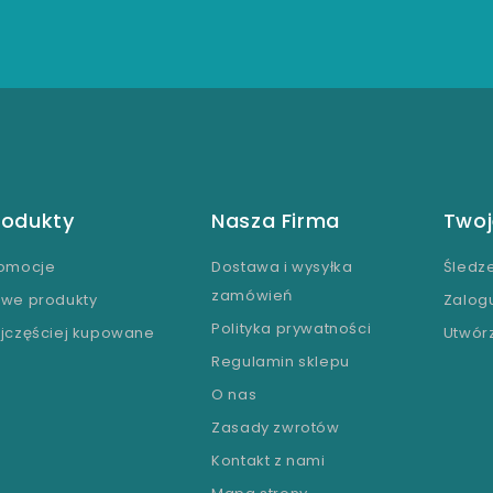
rodukty
Nasza Firma
Twoj
omocje
Dostawa i wysyłka
Śledz
zamówień
we produkty
Zalogu
Polityka prywatności
jczęściej kupowane
Utwór
Regulamin sklepu
O nas
Zasady zwrotów
Kontakt z nami