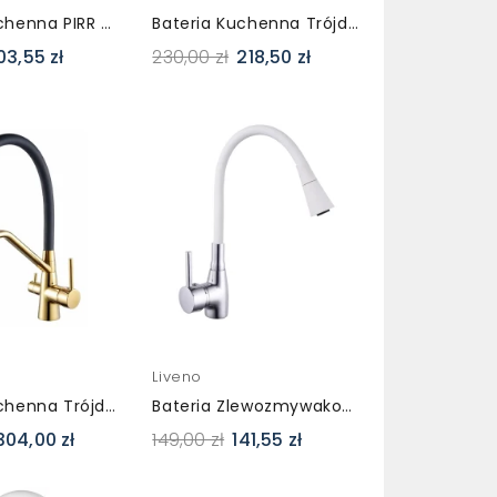
Bateria Kuchenna PIRR Czarna – Obrotowa Wylewka
Bateria Kuchenna Trójdrożna SEGRA Czarna – Do Wody Filtrowanej
03,55 zł
230,00 zł
218,50 zł
Liveno
Bateria Kuchenna Trójdrożna SONGA Złota Z Wyciąganą Wylewką
Bateria Zlewozmywakowa Elastyczna Flex LAGUNA Biała
304,00 zł
149,00 zł
141,55 zł