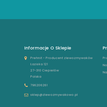
Informacje O Sklepie
P
Prehnit - Producent zlewozmywaków
Pr
Łaziska 121
No
27-310 Ciepielów
Na
Polska
796206261
sklep@zlewozmywakowo.pl