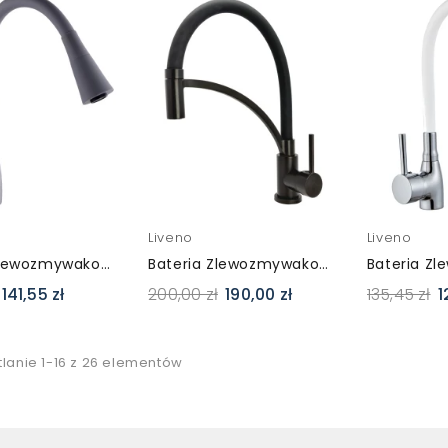
Liveno
Liveno
Bateria Zlewozmywakowa Elastyczna Flex LAGUNA Szara
Bateria Zlewozmywakowa Elastyczna Flex LAURA Czarna
141,55 zł
200,00 zł
190,00 zł
135,45 zł
1
lanie 1-16 z 26 elementów