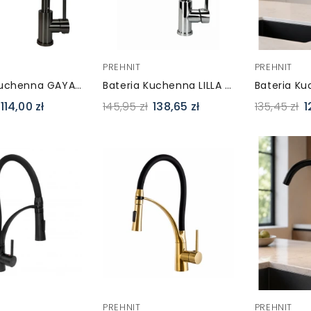
PREHNIT
PREHNIT
Bateria Kuchenna GAYA Grafit Szczotkowany – FLEX 2-Funkcyjna
Bateria Kuchenna LILLA FLEX Chromowa, Elastyczna Czarna Wylewka
114,00 zł
145,95 zł
138,65 zł
135,45 zł
1
PREHNIT
PREHNIT