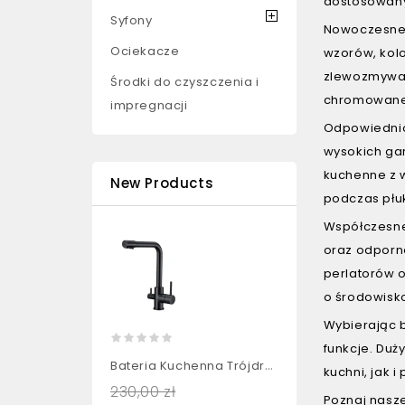
dostosowany
Syfony
Nowoczesne 
Ociekacze
wzorów, kol
zlewozmywaka
Środki do czyszczenia i
chromowane, 
impregnacji
Odpowiednio
wysokich ga
kuchenne z 
New Products
podczas płu
Współczesne
oraz odporn
perlatorów 
o środowisk
Wybierając 
funkcje. Du
Bateria Kuchenna Trójdrożna...
kuchni, jak 
230,00 zł
Poznaj nasz