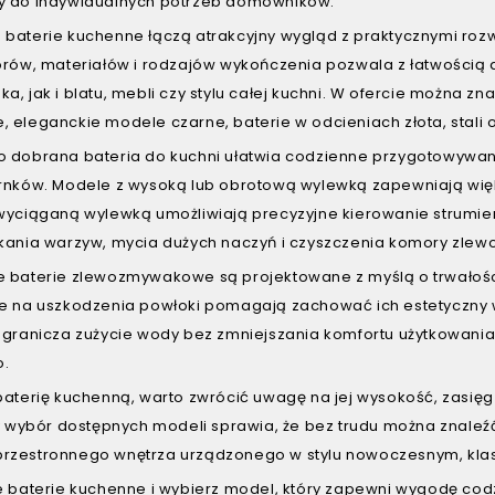
 do indywidualnych potrzeb domowników.
baterie kuchenne łączą atrakcyjny wygląd z praktycznymi roz
orów, materiałów i rodzajów wykończenia pozwala z łatwości
, jak i blatu, mebli czy stylu całej kuchni. W ofercie można zn
eleganckie modele czarne, baterie w odcieniach złota, stali o
 dobrana bateria do kuchni ułatwia codzienne przygotowywani
rnków. Modele z wysoką lub obrotową wylewką zapewniają wię
wyciąganą wylewką umożliwiają precyzyjne kierowanie strumien
kania warzyw, mycia dużych naczyń i czyszczenia komory zle
 baterie zlewozmywakowe są projektowane z myślą o trwałości,
e na uszkodzenia powłoki pomagają zachować ich estetyczny w
ogranicza zużycie wody bez zmniejszania komfortu użytkowani
o.
baterię kuchenną, warto zwrócić uwagę na jej wysokość, zasi
ży wybór dostępnych modeli sprawia, że bez trudu można znale
i przestronnego wnętrza urządzonego w stylu nowoczesnym, kla
e baterie kuchenne i wybierz model, który zapewni wygodę co