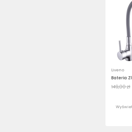
Liveno
149,00 zł
Wyświet