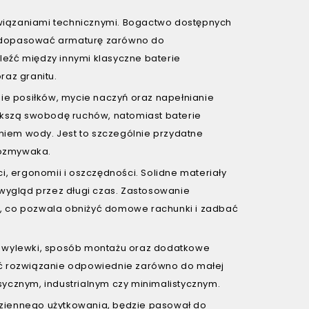
wiązaniami technicznymi. Bogactwo dostępnych
ą dopasować armaturę zarówno do
aleźć między innymi klasyczne baterie
raz granitu.
e posiłków, mycie naczyń oraz napełnianie
kszą swobodę ruchów, natomiast baterie
iem wody. Jest to szczególnie przydatne
wozmywaka.
 ergonomii i oszczędności. Solidne materiały
ygląd przez długi czas. Zastosowanie
a, co pozwala obniżyć domowe rachunki i zadbać
ęg wylewki, sposób montażu oraz dodatkowe
źć rozwiązanie odpowiednie zarówno do małej
sycznym, industrialnym czy minimalistycznym.
dziennego użytkowania, będzie pasował do