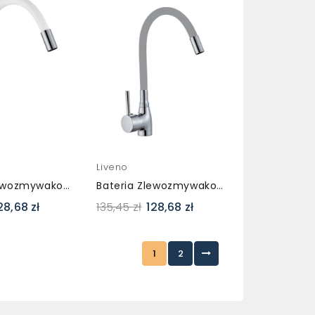
Liveno
Bateria Zlewozmywakowa Elastyczna Flex LAVO Biała
Bateria Zlewozmywakowa Elastyczna Flex LAVO Szara
28,68 zł
135,45 zł
128,68 zł
1
2