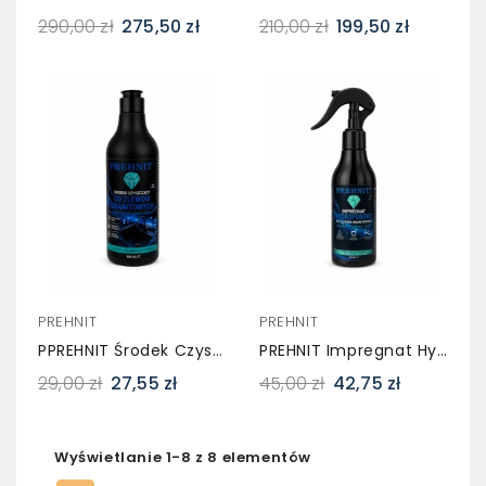
290,00 zł
275,50 zł
210,00 zł
199,50 zł
PREHNIT
PREHNIT
PPREHNIT Środek Czyszczący Do Zlewów Granitowych – Żel 500 Ml
PREHNIT Impregnat Hydrofobowy Do Zlewozmywaków Granitowych 200 Ml
29,00 zł
27,55 zł
45,00 zł
42,75 zł
Wyświetlanie 1-8 z 8 elementów