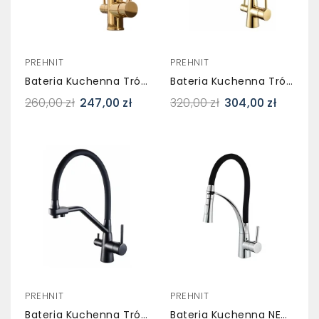
PREHNIT
PREHNIT
Bateria Kuchenna Trójdrożna SEGRA Złota – Do Wody Filtrowanej
Bateria Kuchenna Trójdrożna SONGA Złota Z Wyciąganą Wylewką
260,00 zł
247,00 zł
320,00 zł
304,00 zł
PREHNIT
PREHNIT
Bateria Kuchenna Trójdrożna SONGA Czarna Z Wyciąganą Wylewką
Bateria Kuchenna NEXX Chrom Z Wyciąganą Wylewką – Dwufunkcyjna