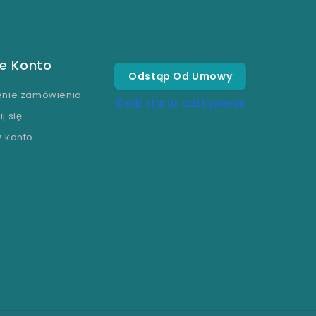
e Konto
Odstąp Od Umowy
enie zamówienia
Śledź status odstąpienia
j się
z konto