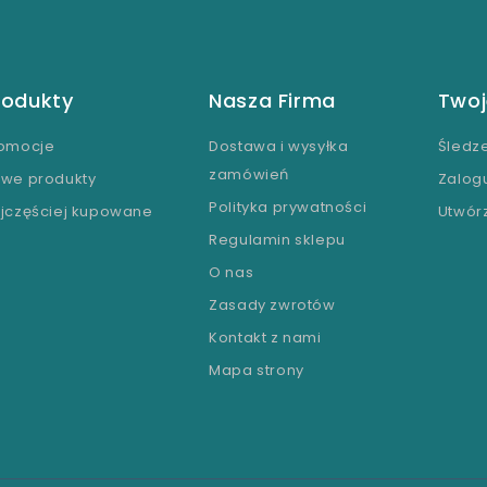
rodukty
Nasza Firma
Twoj
omocje
Dostawa i wysyłka
Śledz
zamówień
we produkty
Zalogu
Polityka prywatności
jczęściej kupowane
Utwór
Regulamin sklepu
O nas
Zasady zwrotów
Kontakt z nami
Mapa strony