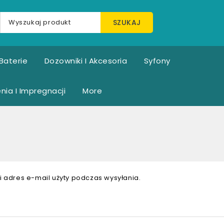
SZUKAJ
Baterie
Dozowniki I Akcesoria
Syfony
nia I Impregnacji
More
 adres e-mail użyty podczas wysyłania.