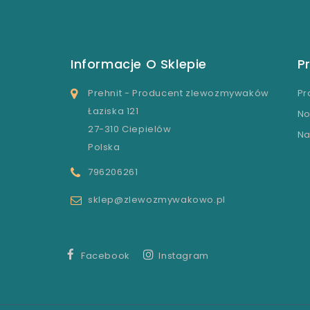
Informacje O Sklepie
P
Prehnit - Producent zlewozmywaków
Pr
Łaziska 121
No
27-310 Ciepielów
Na
Polska
796206261
sklep@zlewozmywakowo.pl
Facebook
Instagram