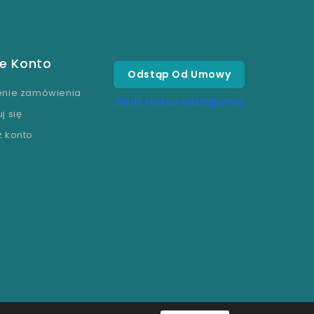
e Konto
Odstąp Od Umowy
enie zamówienia
Śledź status odstąpienia
j się
z konto