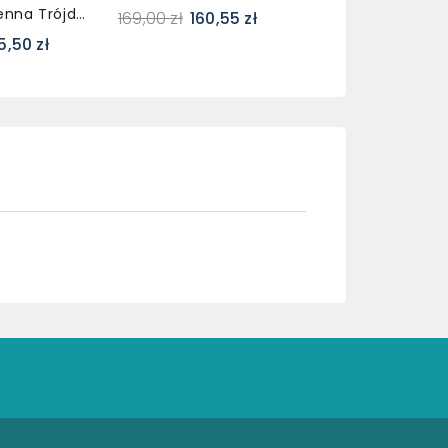
Bateria Kuchenna Trójdrożna SONGA Czarna Z Wyciąganą Wylewką
169,00 zł
160,55 zł
5,50 zł