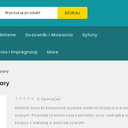
SZUKAJ
Baterie
Dozowniki I Akcesoria
Syfony
nia I Impregnacji
More
zary
ary
0 Opinia(e)
Bateria Luna to klasyczna wysoka bateria stojąca w kol
szarym. Posiada również szary perlator oraz nakrętkę 
korpus z wlewką w kolorze szarym.