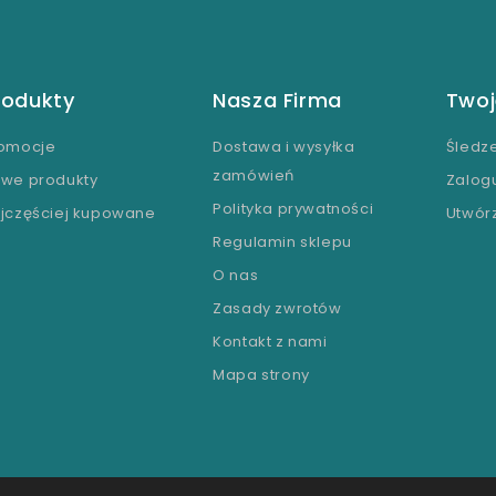
rodukty
Nasza Firma
Twoj
omocje
Dostawa i wysyłka
Śledz
zamówień
we produkty
Zalogu
Polityka prywatności
jczęściej kupowane
Utwór
Regulamin sklepu
O nas
Zasady zwrotów
Kontakt z nami
Mapa strony