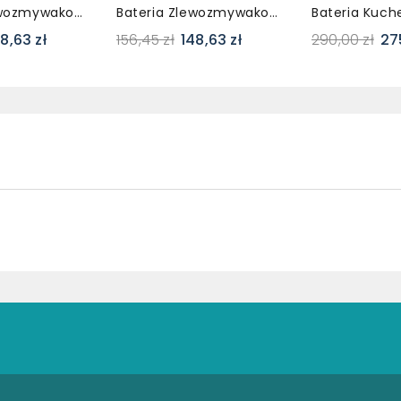
Bateria Zlewozmywakowa NOON Czarny
Bateria Zlewozmywakowa NOON Beż
8,63 zł
156,45 zł
148,63 zł
290,00 zł
27