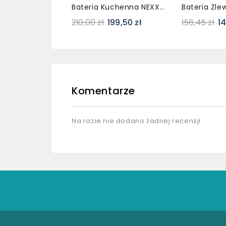
Bateria Kuchenna NEXX Czarna Z Wyciąganą Wylewką – Dwufunkcyjna
210,00 zł
199,50 zł
156,45 zł
14
Komentarze
Na razie nie dodano żadnej recenzji.