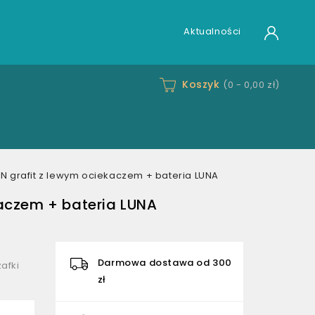
Aktualności
Koszyk
(0 -
0,00 zł
)
rafit z lewym ociekaczem + bateria LUNA
czem + bateria LUNA
Darmowa dostawa od 300
afki
zł