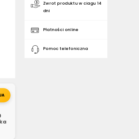
Zwrot produktu w ciagu 14
dni
Płatności online
Pomoc telefoniczna
JA
0
aka