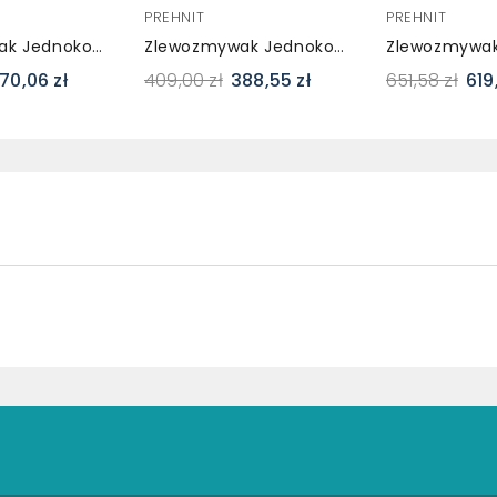
PREHNIT
PREHNIT
Zlewozmywak Jednokomorowy Z Ociekaczem VIGOR Grafit Z Prawym Ociekaczem + Bateria NOON
Zlewozmywak Jednokomorowy Z Ociekaczem CAMPUS Grafit Z Lewym Ociekaczem + Bateria Flex Dwustrumieniowa
70,06 zł
409,00 zł
388,55 zł
651,58 zł
619