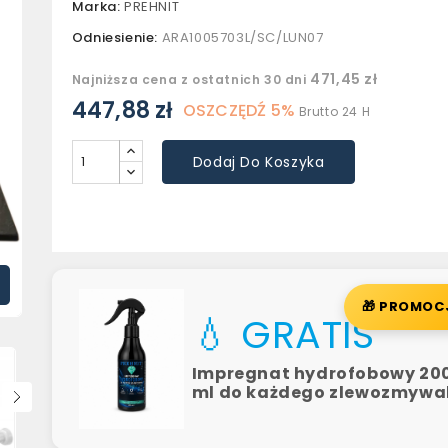
Marka:
PREHNIT
Odniesienie:
ARA1005703L/SC/LUN07
471,45 zł
Najniższa cena z ostatnich 30 dni
447,88 zł
OSZCZĘDŹ 5%
Brutto
24 H
Dodaj Do Koszyka
🎁 PROMOC
💧 GRATIS
Impregnat hydrofobowy 20
ml do każdego zlewozmyw