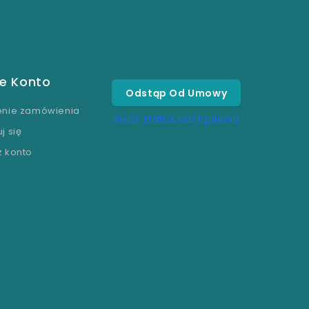
e Konto
Odstąp Od Umowy
enie zamówienia
Śledź status odstąpienia
j się
z konto