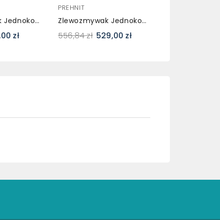
PREHNIT
Zlewozmywak Jednokomorowy Z Ociekaczem POLLO Czarny Z Prawym Ociekaczem + Bateria Nexx
Zlewozmywak Jednokomorowy Z Ociekaczem LOBSTER Biały + Bateria Flex
,00 zł
556,84 zł
529,00 zł