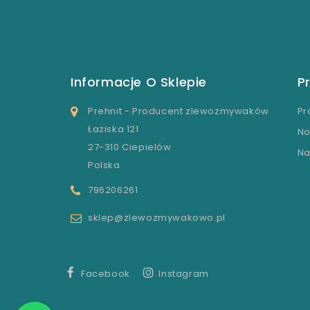
Informacje O Sklepie
P
Prehnit - Producent zlewozmywaków
Pr
Łaziska 121
No
27-310 Ciepielów
Na
Polska
796206261
sklep@zlewozmywakowo.pl
Facebook
Instagram