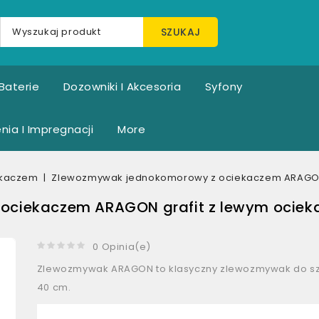
SZUKAJ
Baterie
Dozowniki I Akcesoria
Syfony
nia I Impregnacji
More
ekaczem
Zlewozmywak jednokomorowy z ociekaczem ARAGON g
ciekaczem ARAGON grafit z lewym ocieka
0 Opinia(e)
Zlewozmywak ARAGON to klasyczny zlewozmywak do sz
40 cm.