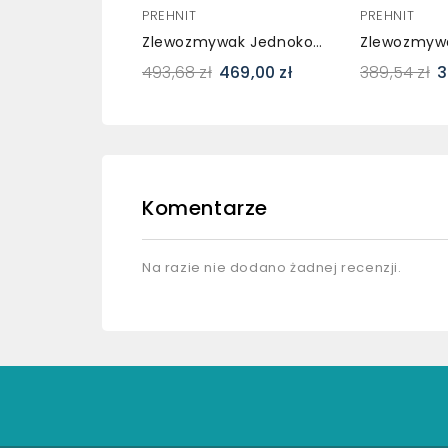
PREHNIT
PREHNIT
Zlewozmywak Jednokomorowy Z Ociekaczem POLLO Grafit Z Prawym Ociekaczem + Bateria
493,68 zł
469,00 zł
389,54 zł
3
Komentarze
Na razie nie dodano żadnej recenzji.