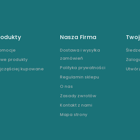
rodukty
Nasza Firma
Twoj
omocje
Dostawa i wysyłka
Śledz
zamówień
we produkty
Zalogu
Polityka prywatności
jczęściej kupowane
Utwór
Regulamin sklepu
O nas
Zasady zwrotów
Kontakt z nami
Mapa strony