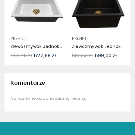
PREHNIT
PREHNIT
Zlewozmywak Jednokomorowy ELAN Biały + Bateria BETA Złota
Zlewozmywak Jednokomorowy FORTINA Złoty Metalik + Bateria Flex Złota
555,45 zł
527,68 zł
630,53 zł
599,00 zł
Komentarze
Na razie nie dodano żadnej recenzji.