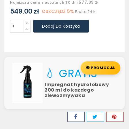
577,89 zł
Najniższa cena z ostatnich 30 dni
549,00 zł
OSZCZĘDŹ 5%
Brutto
24 H
Dodaj Do Koszyka
🎁 PROMOCJA
💧 GRATIS
Impregnat hydrofobowy
200 ml do każdego
zlewozmywaka