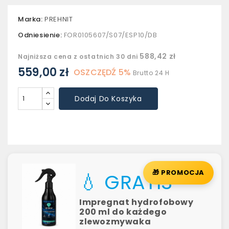
Marka:
PREHNIT
Odniesienie:
FOR0105607/S07/ESP10/DB
588,42 zł
Najniższa cena z ostatnich 30 dni
559,00 zł
OSZCZĘDŹ 5%
Brutto
24 H
Dodaj Do Koszyka
🎁 PROMOCJA
💧 GRATIS
Impregnat hydrofobowy
200 ml do każdego
zlewozmywaka