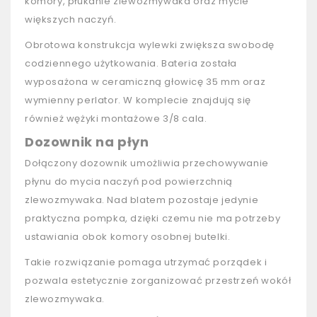
komory, płukanie zlewozmywaka oraz mycie
większych naczyń.
Obrotowa konstrukcja wylewki zwiększa swobodę
codziennego użytkowania. Bateria została
wyposażona w ceramiczną głowicę 35 mm oraz
wymienny perlator. W komplecie znajdują się
również wężyki montażowe 3/8 cala.
Dozownik na płyn
Dołączony dozownik umożliwia przechowywanie
płynu do mycia naczyń pod powierzchnią
zlewozmywaka. Nad blatem pozostaje jedynie
praktyczna pompka, dzięki czemu nie ma potrzeby
ustawiania obok komory osobnej butelki.
Takie rozwiązanie pomaga utrzymać porządek i
pozwala estetycznie zorganizować przestrzeń wokół
zlewozmywaka.