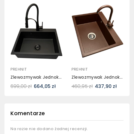
PREHNIT
PREHNIT
Zlewozmywak Jednokomorowy ELAN Czarny + Bateria Czarna NEXX
Zlewozmywak Jednokomorowy ELAN Brąz Metalik + Bateria NOON Brąz Metalik
699,00 zł
664,05 zł
460,95 zł
437,90 zł
Komentarze
Na razie nie dodano żadnej recenzji.