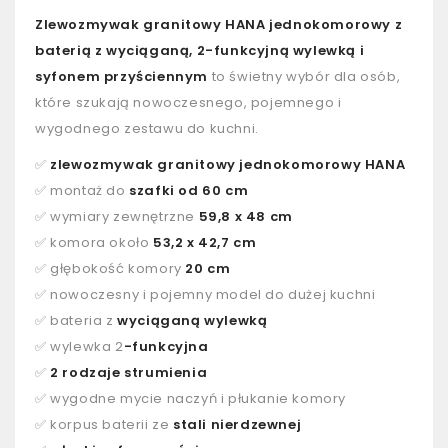
Zlewozmywak granitowy HANA jednokomorowy z
baterią z wyciąganą, 2-funkcyjną wylewką i
syfonem przyściennym
to świetny wybór dla osób,
które szukają nowoczesnego, pojemnego i
wygodnego zestawu do kuchni.
✅
zlewozmywak granitowy jednokomorowy HANA
✅ montaż do
szafki od 60 cm
✅ wymiary zewnętrzne
59,8 x 48 cm
✅ komora około
53,2 x 42,7 cm
✅ głębokość komory
20 cm
✅ nowoczesny i pojemny model do dużej kuchni
✅ bateria z
wyciąganą wylewką
✅ wylewka 2
-funkcyjna
✅
2 rodzaje strumienia
✅ wygodne mycie naczyń i płukanie komory
✅ korpus baterii ze
stali nierdzewnej