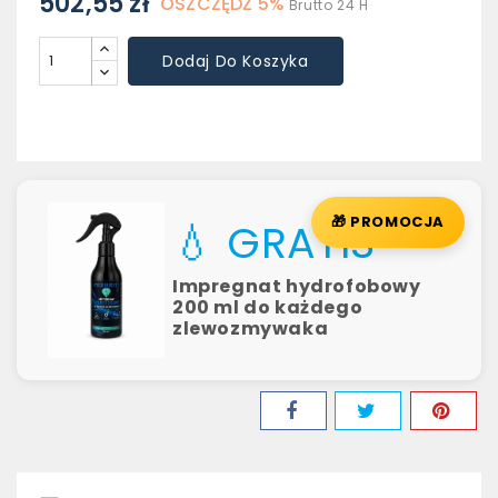
502,55 zł
OSZCZĘDŹ 5%
Brutto
24 H
Dodaj Do Koszyka
🎁 PROMOCJA
💧 GRATIS
Impregnat hydrofobowy
200 ml do każdego
zlewozmywaka