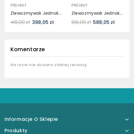
PREHNIT
PREHNIT
Zlewozmywak Jednokomorowy VIVA Szary + Bateria Flex LAVO
Zlewozmywak Jednokomorowy FORTINA Czarny + Bateria NEXX Czarna + Czarny Syfon
419,00 zł
398,05 zł
619,00 zł
588,05 zł
Komentarze
Na razie nie dodano żadnej recenzji.
Informacje O Sklepie
Produkty