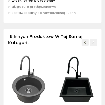
✅
włoski syfon przyścienny
✅ długa rura przyłączeniowa
✅ zestaw idealny do nowoczesnej kuchni
16 Innych Produktów W Tej Samej
Kategorii: