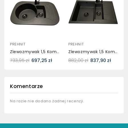
PREHNIT
PREHNIT
Zlewozmywak 1,5 Komorowy Z Ociekaczem VIGEN Grafit Z Prawym Ociekaczem + Bateria LUNA
Zlewozmywak 1,5 Komorowy Z Ociekaczem MILOS Grafit Z Prawym Ociekaczem + Bateria LUNA + Dozownik
733,95 zł
697,25 zł
882,00 zł
837,90 zł
Komentarze
Na razie nie dodano żadnej recenzji.