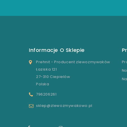
Informacje O Sklepie
P
Prehnit - Producent zlewozmywaków
Pr
Łaziska 121
No
27-310 Ciepielów
Na
Polska
796206261
sklep@zlewozmywakowo.pl