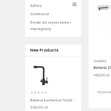
Syfony
Ociekacze
Środki do czyszczenia i
impregnacji
New Products
GAMMA
149,00 zł
Wyświet
Bateria Kuchenna Trójdrożna...
230,00 zł