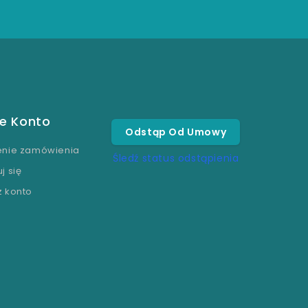
e Konto
Odstąp Od Umowy
enie zamówienia
Śledź status odstąpienia
j się
z konto