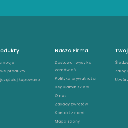
rodukty
Nasza Firma
Twoj
omocje
Dostawa i wysyłka
Śledz
zamówień
we produkty
Zalogu
Polityka prywatności
jczęściej kupowane
Utwór
Regulamin sklepu
O nas
Zasady zwrotów
Kontakt z nami
Mapa strony