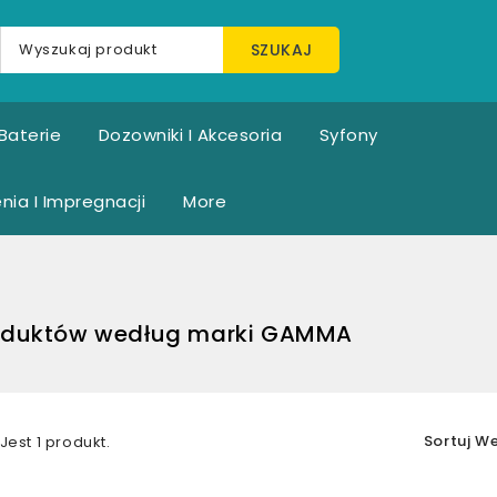
SZUKAJ
Baterie
Dozowniki I Akcesoria
Syfony
nia I Impregnacji
More
roduktów według marki GAMMA
Sortuj W
Jest 1 produkt.