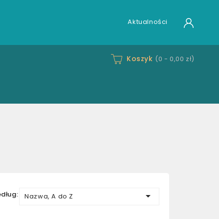
Aktualności
Koszyk
(0 -
0,00 zł
)
edług:

Nazwa, A do Z