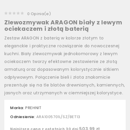
0 Opinia(e)
Zlewozmywak ARAGON biały z lewym
ociekaczem i złotą baterią
Zestaw ARAGON z baterią w kolorze złotym to
eleganckie i praktyczne rozwiązanie do nowoczesnej
kuchni. Biały zlewozmywak jednokomorowy z lewym
ociekaczem tworzy efektowne zestawienie ze złotą
armaturą oraz dopasowanym kolorystycznie sitkiem
odpływowym. Połączenie bieli i złota znakomicie
prezentuje się na tle blatów drewnianych, kamiennych,
jasnych oraz utrzymanych w ciemniejszej kolorystyce.
Marka:
PREHNIT
Odniesienie:
ARA1005701L/SZ/BET13
503,99 zł
Najniższa cena z ostatnich 30 dni