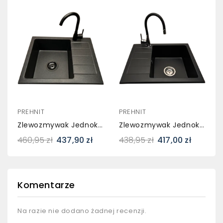
PREHNIT
PREHNIT
Zlewozmywak Jednokomorowy Z Ociekaczem ADAL Grafit Z Prawym Ociekaczem + Bateria LUNA
Zlewozmywak Jednokomorowy Z Ociekaczem ADAL Czarny Z Lewym Ociekaczem + Bateria Flex LILLA
460,95 zł
437,90 zł
438,95 zł
417,00 zł
Komentarze
Na razie nie dodano żadnej recenzji.