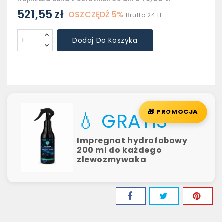
521,55 zł
OSZCZĘDŹ 5%
Brutto
24 H
Dodaj Do Koszyka
🎁 PROMOCJA
💧 GRATIS
Impregnat hydrofobowy
200 ml do każdego
zlewozmywaka