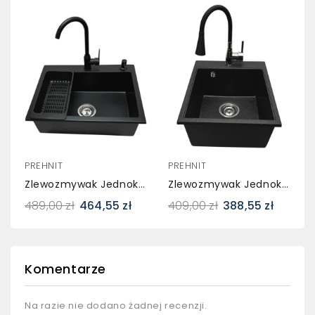
PREHNIT
PREHNIT
Zlewozmywak Jednokomorowy ELAN Czarny + Bateria PIRR Czarna
Zlewozmywak Jednokomorowy COBALT Grafit + Bateria LAGUNA
489,00 zł
464,55 zł
409,00 zł
388,55 zł
Komentarze
Na razie nie dodano żadnej recenzji.