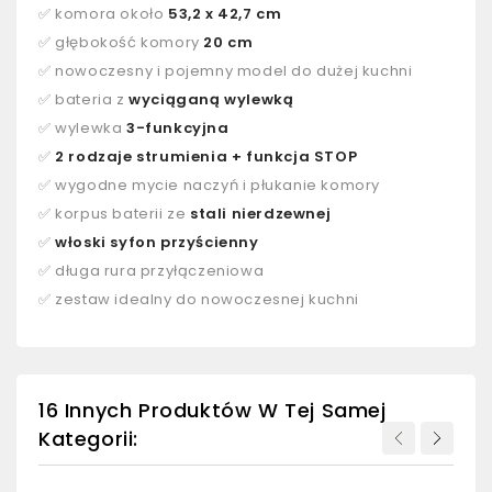
✅ komora około
53,2 x 42,7 cm
✅ głębokość komory
20 cm
✅ nowoczesny i pojemny model do dużej kuchni
✅ bateria z
wyciąganą wylewką
✅ wylewka
3-funkcyjna
✅
2 rodzaje strumienia + funkcja STOP
✅ wygodne mycie naczyń i płukanie komory
✅ korpus baterii ze
stali nierdzewnej
✅
włoski syfon przyścienny
✅ długa rura przyłączeniowa
✅ zestaw idealny do nowoczesnej kuchni
16 Innych Produktów W Tej Samej
Kategorii: