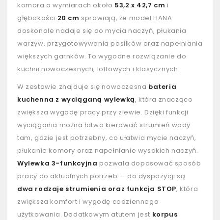
komora o wymiarach około
53,2 x 42,7 cm
i
głębokości
20 cm
sprawiają, że model HANA
doskonale nadaje się do mycia naczyń, płukania
warzyw, przygotowywania posiłków oraz napełniania
większych garnków. To wygodne rozwiązanie do
kuchni nowoczesnych, loftowych i klasycznych.
W zestawie znajduje się nowoczesna
bateria
kuchenna z wyciąganą wylewką
, która znacząco
zwiększa wygodę pracy przy zlewie. Dzięki funkcji
wyciągania można łatwo kierować strumień wody
tam, gdzie jest potrzebny, co ułatwia mycie naczyń,
płukanie komory oraz napełnianie wysokich naczyń.
Wylewka 3-funkcyjna
pozwala dopasować sposób
pracy do aktualnych potrzeb — do dyspozycji są
dwa rodzaje strumienia oraz funkcja STOP
, która
zwiększa komfort i wygodę codziennego
użytkowania. Dodatkowym atutem jest
korpus