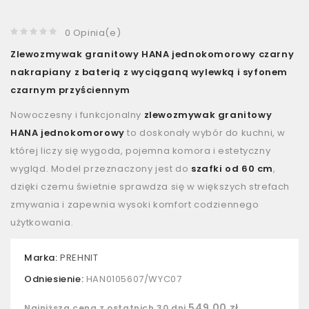
0 Opinia(e)
Zlewozmywak granitowy HANA jednokomorowy czarny
nakrapiany z baterią z wyciąganą wylewką i syfonem
czarnym przyściennym
Nowoczesny i funkcjonalny
zlewozmywak granitowy
HANA jednokomorowy
to doskonały wybór do kuchni, w
której liczy się wygoda, pojemna komora i estetyczny
wygląd. Model przeznaczony jest do
szafki od 60 cm
,
dzięki czemu świetnie sprawdza się w większych strefach
zmywania i zapewnia wysoki komfort codziennego
użytkowania.
Marka:
PREHNIT
Odniesienie:
HAN0105607/WYC07
549,00 zł
Najniższa cena z ostatnich 30 dni