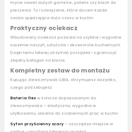
mycie nawet dużych garnków, patelni czy blach do
pieczenia. To rozwiązanie, które doceni każda
osoba spędzająca dużo czasu w kuchni.
Praktyczny ociekacz
Wbudowany ociekacz pozwala na szybkie i wygodne
suszenie naczyń, sztućców i akcesoriów kuchennych.
Dzięki temu łatwiej utrzymać porządek i ograniczyć
zbędny bałagan na blacie.
Kompletny zestaw do montażu
Kupując zlewozmywak LUBA, otrzymujesz wszystko,
czego potrzebujesz:
Bateria flex
w kolorze dopasowanym do
zlewozmywaka – elastyczna, wygodna w
użytkowaniu, idealna do codziennych prac w kuchni
Syfon przyścienny szary
– oszczędza miejsce w
szafce i umożliwia łatwiejszy montaż.