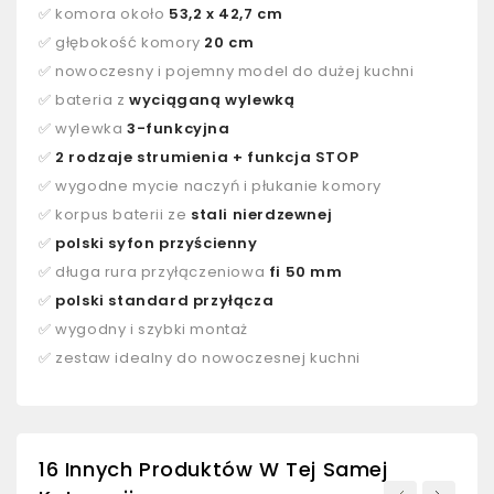
✅ komora około
53,2 x 42,7 cm
✅ głębokość komory
20 cm
✅ nowoczesny i pojemny model do dużej kuchni
✅ bateria z
wyciąganą wylewką
✅ wylewka
3-funkcyjna
✅
2 rodzaje strumienia + funkcja STOP
✅ wygodne mycie naczyń i płukanie komory
✅ korpus baterii ze
stali nierdzewnej
✅
polski syfon przyścienny
✅ długa rura przyłączeniowa
fi 50 mm
✅
polski standard przyłącza
✅ wygodny i szybki montaż
✅ zestaw idealny do nowoczesnej kuchni
16 Innych Produktów W Tej Samej