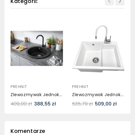
Kategorii:
PREHNIT
PREHNIT
Zlewozmywak Jednokomorowy VIVA Grafit + Bateria NOON
Zlewozmywak Jednokomorowy COMAZ Biały + Bateria Flex
409,00 zł
388,55 zł
535,79 zł
509,00 zł
Komentarze