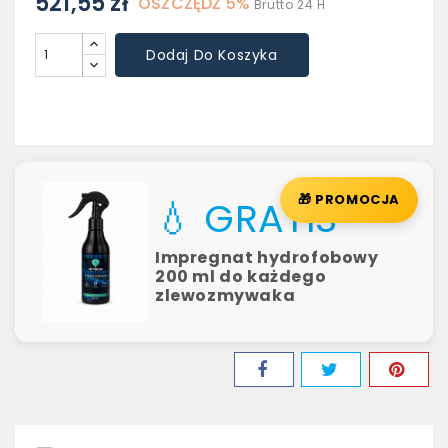
521,55 zł
OSZCZĘDŹ 5%
Brutto
24 H
Dodaj Do Koszyka
🎁 PROMOCJA
💧 GRATIS
Impregnat hydrofobowy
200 ml do każdego
zlewozmywaka