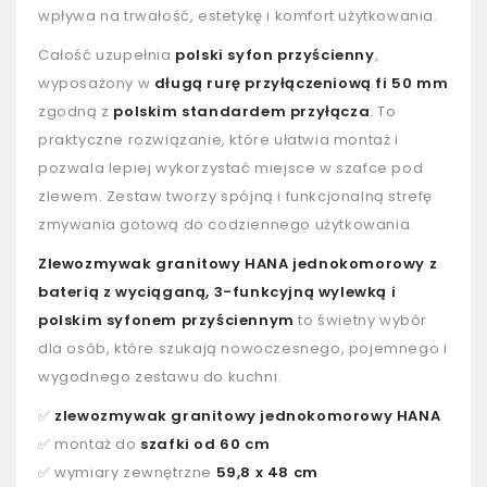
wpływa na trwałość, estetykę i komfort użytkowania.
Całość uzupełnia
polski syfon przyścienny
,
wyposażony w
długą rurę przyłączeniową fi 50 mm
zgodną z
polskim standardem przyłącza
. To
praktyczne rozwiązanie, które ułatwia montaż i
pozwala lepiej wykorzystać miejsce w szafce pod
zlewem. Zestaw tworzy spójną i funkcjonalną strefę
zmywania gotową do codziennego użytkowania.
Zlewozmywak granitowy HANA jednokomorowy z
baterią z wyciąganą, 3-funkcyjną wylewką i
polskim syfonem przyściennym
to świetny wybór
dla osób, które szukają nowoczesnego, pojemnego i
wygodnego zestawu do kuchni.
✅
zlewozmywak granitowy jednokomorowy HANA
✅ montaż do
szafki od 60 cm
✅ wymiary zewnętrzne
59,8 x 48 cm